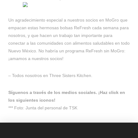
Un agradecimiento especial a nuestros socios en MoGro que
empacan estas hermosas bolsas ReFresh cada semana para
nosotros, y que hacen un trabajo tan importante para
conectar a las comunidades con alimentos saludables en todo
Nuevo México. No habría un programa ReFresh sin MoGro:
¡amamos a nuestros socios!
– Todos nosotros en Three Sisters Kitchen.
Síguenos a través de los medios sociales. ¡Haz click en
los siguientes iconos!
*** Foto: Junta del personal de TSK