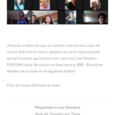
¡Gracias a todos los que se unieron a la primera clase de
cocina ReFresh en línea! ¡Espero que te lo hayas pasado
genial haciendo gachas de maíz azul con Lisa! Nuestra
PRÓXIMA clase de cocina en línea será el
10/1
. ¡Busca los
detalles de la clase en el siguiente boletín!
Foto de cocina ReFresh en linea
Pregúntale a una Granjera
Serie de Tomates por Tiana